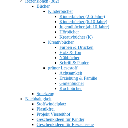
Rezensionen (382)
Bücher
Kinderbücher
Kinderbücher (2-6 Jahre)
Kinderbücher (6-10 Jahre)
Jugendbücher (ab 10 Jahre)
Hörbücher
Kreativbücher (K)
Kreativbücher
Färben & Drucken
Holz & Ton
Nähbücher
Schrift & Papier
grüner Lesestoff
Achtsamkeit
Erziehung & Familie
Gartenbücher
Kochbücher
Spielzeug
Nachhaltigkeit
Stoffwindelplatz
Plastikfrei
Projekt Vierseithof
Geschenkideen für Kinder
Geschenkideen für Erwachsene