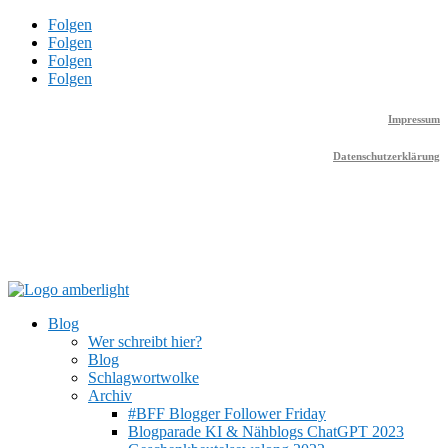
Folgen
Folgen
Folgen
Folgen
Impressum
Datenschutzerklärung
Blog
Wer schreibt hier?
Blog
Schlagwortwolke
Archiv
#BFF Blogger Follower Friday
Blogparade KI & Nähblogs ChatGPT 2023