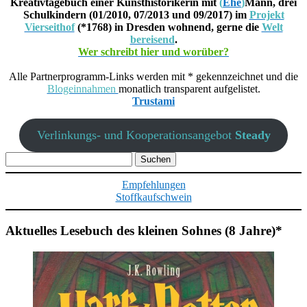
Kreativtagebuch einer Kunsthistorikerin mit
(
Ehe
)
Mann, drei
Schulkindern (01/2010, 07/2013 und 09/2017) im
Projekt
Vierseithof
(*1768) in Dresden wohnend, gerne die
Welt
bereisend
.
Wer schreibt hier und worüber?
Alle Partnerprogramm-Links werden mit * gekennzeichnet und die
Blogeinnahmen
monatlich transparent aufgelistet.
Trustami
Verlinkungs- und Kooperationsangebot
Steady
Suchen
nach:
Empfehlungen
Stoffkaufschwein
Aktuelles Lesebuch des kleinen Sohnes (8 Jahre)*