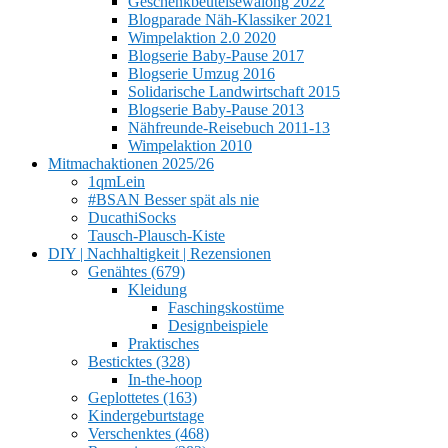
Geschenkbeutelsewalong 2022
Blogparade Näh-Klassiker 2021
Wimpelaktion 2.0 2020
Blogserie Baby-Pause 2017
Blogserie Umzug 2016
Solidarische Landwirtschaft 2015
Blogserie Baby-Pause 2013
Nähfreunde-Reisebuch 2011-13
Wimpelaktion 2010
Mitmachaktionen 2025/26
1qmLein
#BSAN Besser spät als nie
DucathiSocks
Tausch-Plausch-Kiste
DIY | Nachhaltigkeit | Rezensionen
Genähtes (679)
Kleidung
Faschingskostüme
Designbeispiele
Praktisches
Besticktes (328)
In-the-hoop
Geplottetes (163)
Kindergeburtstage
Verschenktes (468)