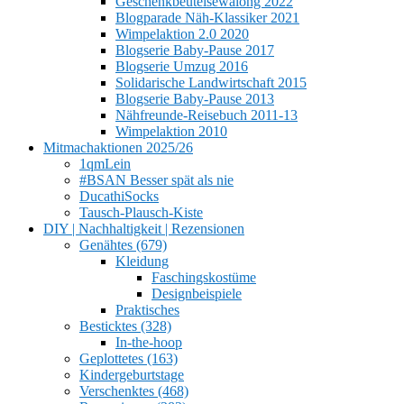
Geschenkbeutelsewalong 2022
Blogparade Näh-Klassiker 2021
Wimpelaktion 2.0 2020
Blogserie Baby-Pause 2017
Blogserie Umzug 2016
Solidarische Landwirtschaft 2015
Blogserie Baby-Pause 2013
Nähfreunde-Reisebuch 2011-13
Wimpelaktion 2010
Mitmachaktionen 2025/26
1qmLein
#BSAN Besser spät als nie
DucathiSocks
Tausch-Plausch-Kiste
DIY | Nachhaltigkeit | Rezensionen
Genähtes (679)
Kleidung
Faschingskostüme
Designbeispiele
Praktisches
Besticktes (328)
In-the-hoop
Geplottetes (163)
Kindergeburtstage
Verschenktes (468)