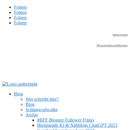
Folgen
Folgen
Folgen
Folgen
Impressum
Datenschutzerklärung
Blog
Wer schreibt hier?
Blog
Schlagwortwolke
Archiv
#BFF Blogger Follower Friday
Blogparade KI & Nähblogs ChatGPT 2023