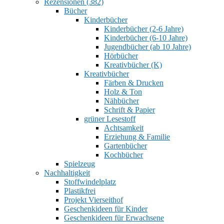
Rezensionen (382)
Bücher
Kinderbücher
Kinderbücher (2-6 Jahre)
Kinderbücher (6-10 Jahre)
Jugendbücher (ab 10 Jahre)
Hörbücher
Kreativbücher (K)
Kreativbücher
Färben & Drucken
Holz & Ton
Nähbücher
Schrift & Papier
grüner Lesestoff
Achtsamkeit
Erziehung & Familie
Gartenbücher
Kochbücher
Spielzeug
Nachhaltigkeit
Stoffwindelplatz
Plastikfrei
Projekt Vierseithof
Geschenkideen für Kinder
Geschenkideen für Erwachsene