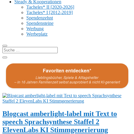
Steady & Kooperationen
Tacheles* II [2020-2026]
Tacheles* I [2012-2019]
Spendenzehnt
Spendensteine
Werbung
Werbeplatz
Favoriten entdecken*
Lieblingsbücher, Spiele & Alltagshelfer
– in 16 Jahren Familienzeit selbst ausprobiert & nicht KI-generiert
Blogcast amberlight-label mit Text to
speech Sprachsynthese Staffel 2
ElevenLabs KI Stimmgenerierung