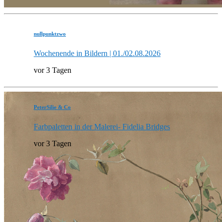
nullpunktzwo
Wochenende in Bildern | 01./02.08.2026
vor 3 Tagen
PeterSilie & Co
Farbpaletten in der Malerei- Fidelia Bridges
vor 3 Tagen