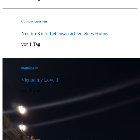
Campusrauschen
Neu im Kino: Lebensansichten eines Huhns
vor 1 Tag
mamimade
Vienna my Love 3
vor 1 Tag