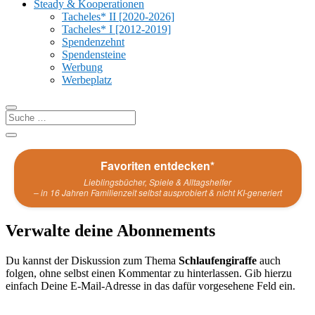
Steady & Kooperationen
Tacheles* II [2020-2026]
Tacheles* I [2012-2019]
Spendenzehnt
Spendensteine
Werbung
Werbeplatz
Favoriten entdecken*
Lieblingsbücher, Spiele & Alltagshelfer
– in 16 Jahren Familienzeit selbst ausprobiert & nicht KI-generiert
Verwalte deine Abonnements
Du kannst der Diskussion zum Thema
Schlaufengiraffe
auch
folgen, ohne selbst einen Kommentar zu hinterlassen. Gib hierzu
einfach Deine E-Mail-Adresse in das dafür vorgesehene Feld ein.