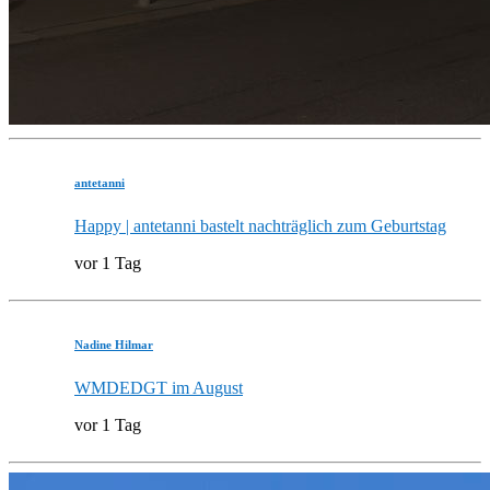
antetanni
Happy | antetanni bastelt nachträglich zum Geburtstag
vor 1 Tag
Nadine Hilmar
WMDEDGT im August
vor 1 Tag