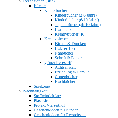
Rezensionen (382)
Bücher
Kinderbücher
Kinderbücher (2-6 Jahre)
Kinderbücher (6-10 Jahre)
Jugendbücher (ab 10 Jahre)
Hörbücher
Kreativbücher (K)
Kreativbücher
Färben & Drucken
Holz & Ton
Nähbücher
Schrift & Papier
grüner Lesestoff
Achtsamkeit
Erziehung & Familie
Gartenbücher
Kochbücher
Spielzeug
Nachhaltigkeit
Stoffwindelplatz
Plastikfrei
Projekt Vierseithof
Geschenkideen für Kinder
Geschenkideen für Erwachsene