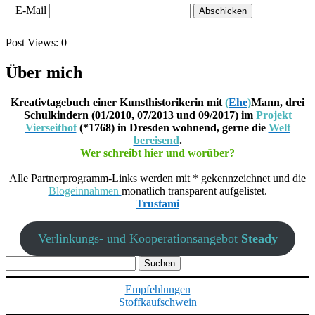
E-Mail
Post Views:
0
Über mich
Kreativtagebuch einer Kunsthistorikerin mit
(
Ehe
)
Mann, drei
Schulkindern (01/2010, 07/2013 und 09/2017) im
Projekt
Vierseithof
(*1768) in Dresden wohnend, gerne die
Welt
bereisend
.
Wer schreibt hier und worüber?
Alle Partnerprogramm-Links werden mit * gekennzeichnet und die
Blogeinnahmen
monatlich transparent aufgelistet.
Trustami
Verlinkungs- und Kooperationsangebot
Steady
Suchen
nach:
Empfehlungen
Stoffkaufschwein