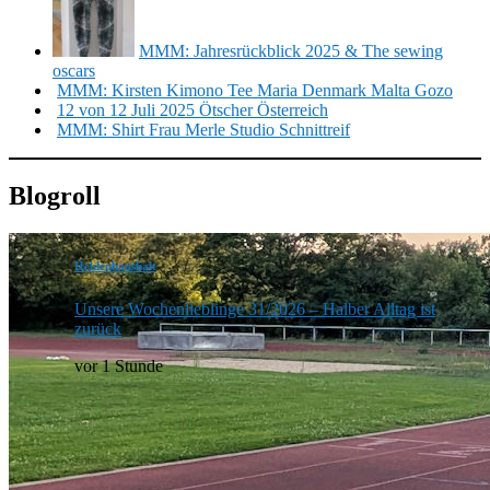
MMM: Jahresrückblick 2025 & The sewing
oscars
MMM: Kirsten Kimono Tee Maria Denmark Malta Gozo
12 von 12 Juli 2025 Ötscher Österreich
MMM: Shirt Frau Merle Studio Schnittreif
Blogroll
Heldenhaushalt
Unsere Wochenlieblinge 31/2026 – Halber Alltag ist
zurück
vor 1 Stunde