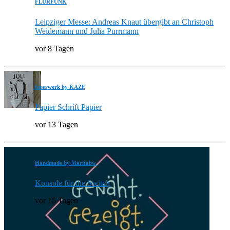
FLURFUNK
Leipziger Messe: Andreas Knaut übergibt an Christoph
Weidemann und Julia Purrmann
vor 8 Tagen
feuerwerk by KAZE
Papier Schrift Papier
vor 13 Tagen
Handmade by Maritabw
Konsole für die Switch
vor 15 Tagen