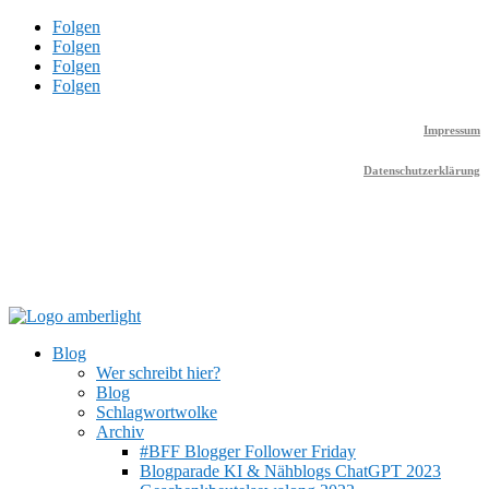
Folgen
Folgen
Folgen
Folgen
Impressum
Datenschutzerklärung
Blog
Wer schreibt hier?
Blog
Schlagwortwolke
Archiv
#BFF Blogger Follower Friday
Blogparade KI & Nähblogs ChatGPT 2023