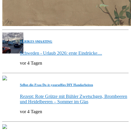
ULRIKES SMAATING
Schweden - Urlaub 2026: erste Eindrücke....
vor 4 Tagen
Selbst-die-Frau Do-it-yourselfies DIY Handarbeiten
Rezept: Rote Grütze mit Bühler Zwetschgen, Brombeeren
und Heidelbeeren – Sommer im Glas
vor 4 Tagen