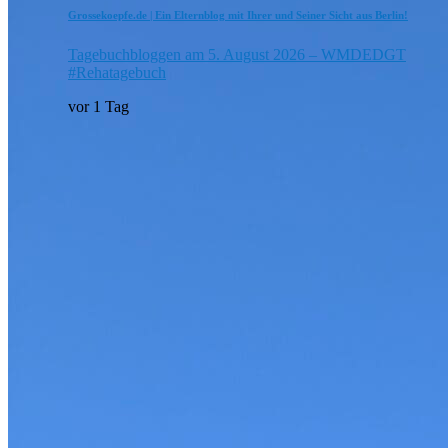
Grossekoepfe.de | Ein Elternblog mit Ihrer und Seiner Sicht aus Berlin!
Tagebuchbloggen am 5. August 2026 – WMDEDGT
#Rehatagebuch
vor 1 Tag