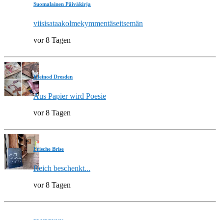
Suomalainen Päiväkirja
viisisataakolmekymmentäseitsemän
vor 8 Tagen
Kleinod Dresden
Aus Papier wird Poesie
vor 8 Tagen
Frische Brise
Reich beschenkt...
vor 8 Tagen