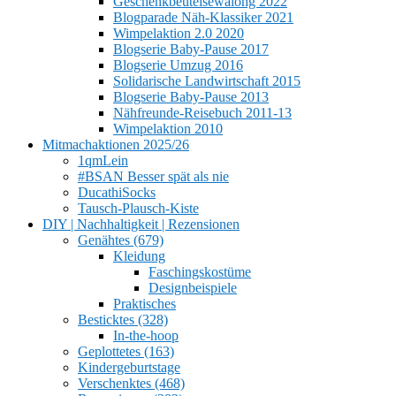
Geschenkbeutelsewalong 2022
Blogparade Näh-Klassiker 2021
Wimpelaktion 2.0 2020
Blogserie Baby-Pause 2017
Blogserie Umzug 2016
Solidarische Landwirtschaft 2015
Blogserie Baby-Pause 2013
Nähfreunde-Reisebuch 2011-13
Wimpelaktion 2010
Mitmachaktionen 2025/26
1qmLein
#BSAN Besser spät als nie
DucathiSocks
Tausch-Plausch-Kiste
DIY | Nachhaltigkeit | Rezensionen
Genähtes (679)
Kleidung
Faschingskostüme
Designbeispiele
Praktisches
Besticktes (328)
In-the-hoop
Geplottetes (163)
Kindergeburtstage
Verschenktes (468)