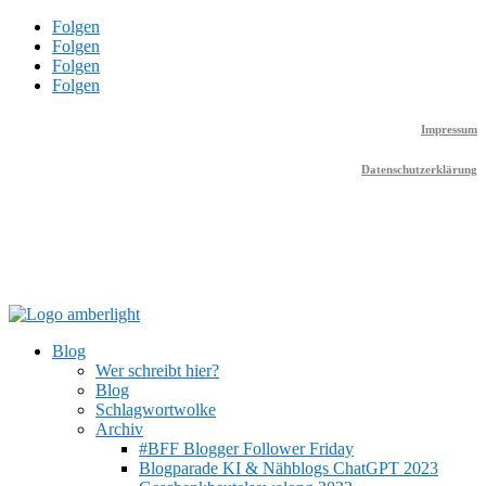
Folgen
Folgen
Folgen
Folgen
Impressum
Datenschutzerklärung
Blog
Wer schreibt hier?
Blog
Schlagwortwolke
Archiv
#BFF Blogger Follower Friday
Blogparade KI & Nähblogs ChatGPT 2023