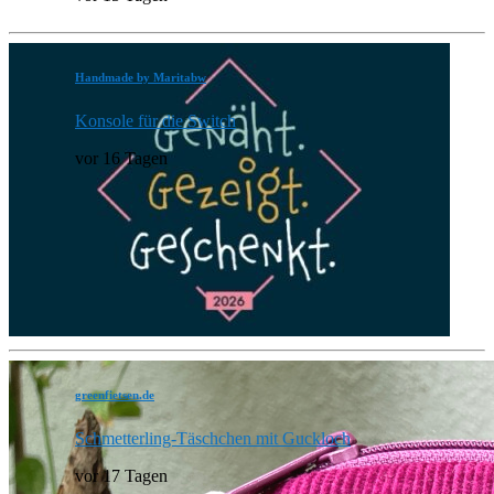
Handmade by Maritabw
Konsole für die Switch
vor 16 Tagen
greenfietsen.de
Schmetterling-Täschchen mit Guckloch
vor 17 Tagen