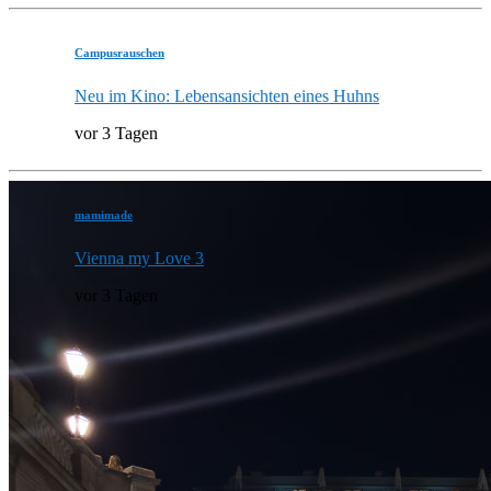
Campusrauschen
Neu im Kino: Lebensansichten eines Huhns
vor 3 Tagen
mamimade
Vienna my Love 3
vor 3 Tagen