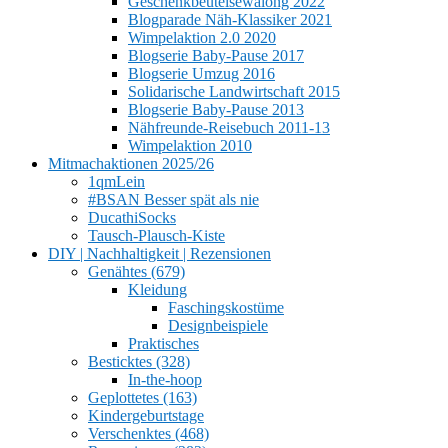
Geschenkbeutelsewalong 2022
Blogparade Näh-Klassiker 2021
Wimpelaktion 2.0 2020
Blogserie Baby-Pause 2017
Blogserie Umzug 2016
Solidarische Landwirtschaft 2015
Blogserie Baby-Pause 2013
Nähfreunde-Reisebuch 2011-13
Wimpelaktion 2010
Mitmachaktionen 2025/26
1qmLein
#BSAN Besser spät als nie
DucathiSocks
Tausch-Plausch-Kiste
DIY | Nachhaltigkeit | Rezensionen
Genähtes (679)
Kleidung
Faschingskostüme
Designbeispiele
Praktisches
Besticktes (328)
In-the-hoop
Geplottetes (163)
Kindergeburtstage
Verschenktes (468)