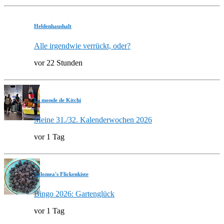
Heldenhaushalt
Alle irgendwie verrückt, oder?
vor 22 Stunden
Le monde de Kitchi
Meine 31./32. Kalenderwochen 2026
vor 1 Tag
Valomea's Flickenkiste
Bingo 2026: Gartenglück
vor 1 Tag