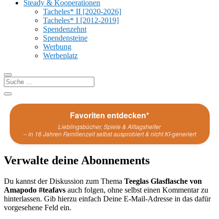
Steady & Kooperationen
Tacheles* II [2020-2026]
Tacheles* I [2012-2019]
Spendenzehnt
Spendensteine
Werbung
Werbeplatz
Favoriten entdecken*
Lieblingsbücher, Spiele & Alltagshelfer
– in 16 Jahren Familienzeit selbst ausprobiert & nicht KI-generiert
Verwalte deine Abonnements
Du kannst der Diskussion zum Thema
Teeglas Glasflasche von
Amapodo #teafavs
auch folgen, ohne selbst einen Kommentar zu
hinterlassen. Gib hierzu einfach Deine E-Mail-Adresse in das dafür
vorgesehene Feld ein.