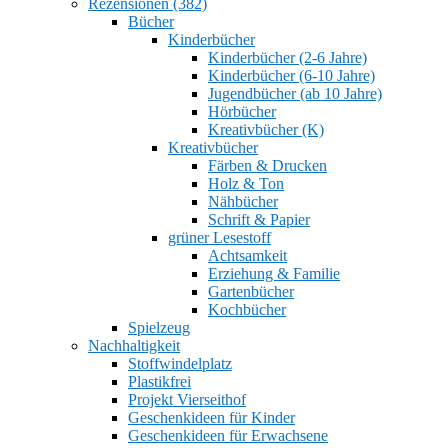
Rezensionen (382)
Bücher
Kinderbücher
Kinderbücher (2-6 Jahre)
Kinderbücher (6-10 Jahre)
Jugendbücher (ab 10 Jahre)
Hörbücher
Kreativbücher (K)
Kreativbücher
Färben & Drucken
Holz & Ton
Nähbücher
Schrift & Papier
grüner Lesestoff
Achtsamkeit
Erziehung & Familie
Gartenbücher
Kochbücher
Spielzeug
Nachhaltigkeit
Stoffwindelplatz
Plastikfrei
Projekt Vierseithof
Geschenkideen für Kinder
Geschenkideen für Erwachsene