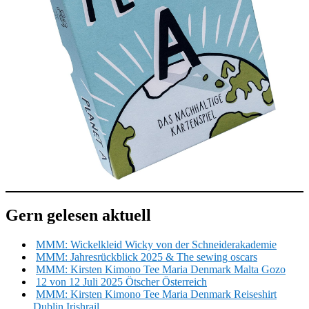
Gern gelesen aktuell
MMM: Wickelkleid Wicky von der Schneiderakademie
MMM: Jahresrückblick 2025 & The sewing oscars
MMM: Kirsten Kimono Tee Maria Denmark Malta Gozo
12 von 12 Juli 2025 Ötscher Österreich
MMM: Kirsten Kimono Tee Maria Denmark Reiseshirt
Dublin Irishrail