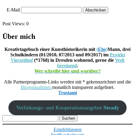
E-Mail
Post Views:
0
Über mich
Kreativtagebuch einer Kunsthistorikerin mit
(
Ehe
)
Mann, drei
Schulkindern (01/2010, 07/2013 und 09/2017) im
Projekt
Vierseithof
(*1768) in Dresden wohnend, gerne die
Welt
bereisend
.
Wer schreibt hier und worüber?
Alle Partnerprogramm-Links werden mit * gekennzeichnet und die
Blogeinnahmen
monatlich transparent aufgelistet.
Trustami
Verlinkungs- und Kooperationsangebot
Steady
Suchen
nach:
Empfehlungen
Stoffkaufschwein